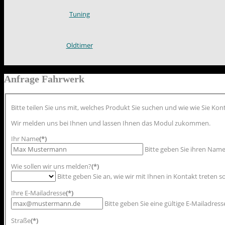
Tuning
Oldtimer
Anfrage Fahrwerk
Bitte teilen Sie uns mit, welches Produkt Sie suchen und wie wie Sie Ko
Wir melden uns bei Ihnen und lassen Ihnen das Modul zukommen.
Ihr Name
(*)
Bitte geben Sie ihren Name
Wie sollen wir uns melden?
(*)
Bitte geben Sie an, wie wir mit Ihnen in Kontakt treten so
Ihre E-Mailadresse
(*)
Bitte geben Sie eine gültige E-Mailadresse
Straße
(*)