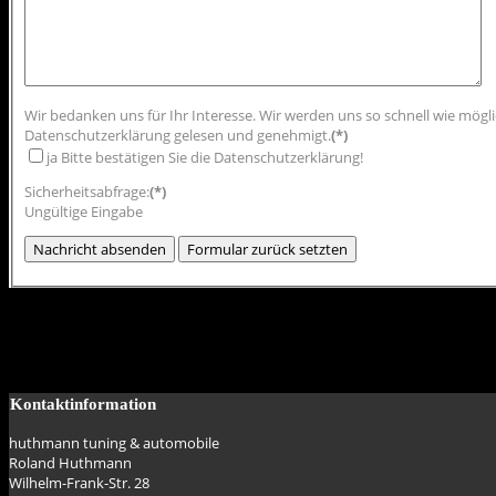
Wir bedanken uns für Ihr Interesse. Wir werden uns so schnell wie mö
Datenschutzerklärung gelesen und genehmigt.
(*)
ja
Bitte bestätigen Sie die Datenschutzerklärung!
Sicherheitsabfrage:
(*)
Ungültige Eingabe
Kontaktinformation
huthmann tuning & automobile
Roland Huthmann
Wilhelm-Frank-Str. 28