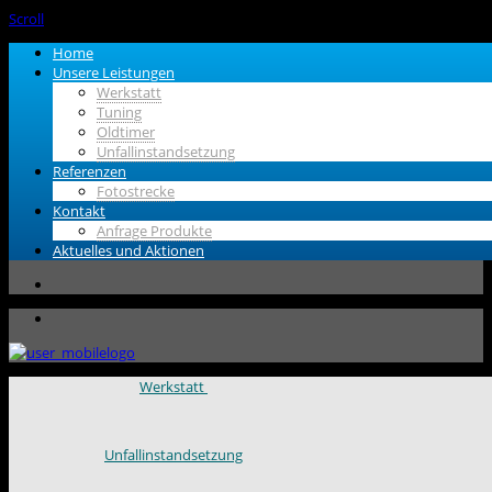
Scroll
Home
Unsere Leistungen
Werkstatt
Tuning
Oldtimer
Unfallinstandsetzung
Referenzen
Fotostrecke
Kontakt
Anfrage Produkte
Aktuelles und Aktionen
Werkstatt
Unfallinstandsetzung